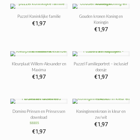
Puzzel Koninklijke familie
Gouden kronen Koning en
Koningin
€
1,97
€
1,97
Kleurplaat Willem-Alexander en
Puzzel Familieportret – inclusief
Maxima
doosje
€
1,97
€
1,97
Domino Prinsen en Prinsessen
Koninginnenkroon in kleur en
download
zw/wit
€
1,97
Gewaardeerd
€
1,97
5.00
uit 5