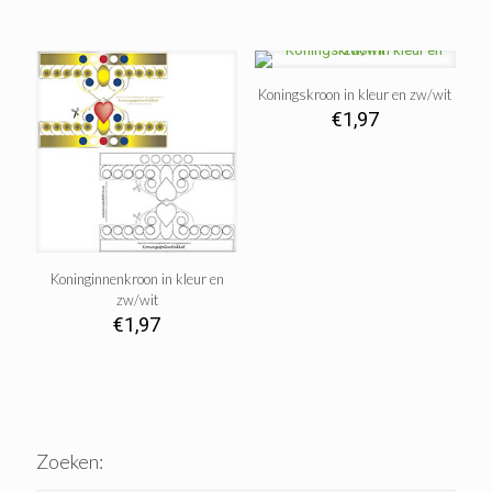
Koningskroon in kleur en zw/wit
€
1,97
Koninginnenkroon in kleur en
zw/wit
€
1,97
Zoeken: