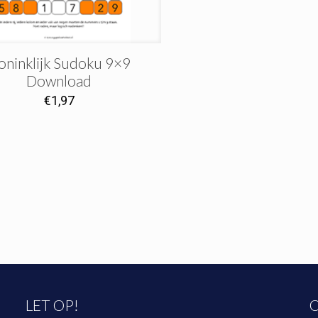
oninklijk Sudoku 9×9
Download
€
1,97
LET OP!
O