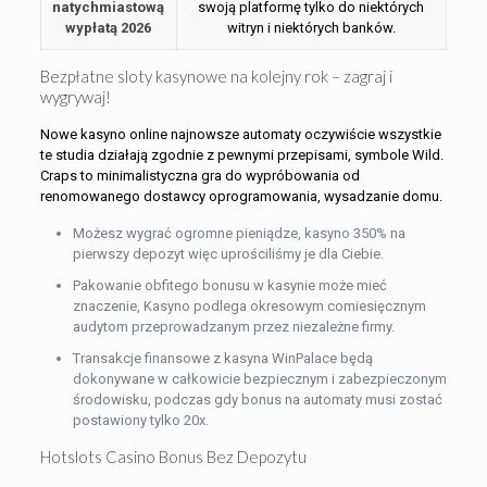
natychmiastową
swoją platformę tylko do niektórych
wypłatą 2026
witryn i niektórych banków.
Bezpłatne sloty kasynowe na kolejny rok – zagraj i
wygrywaj!
Nowe kasyno online najnowsze automaty oczywiście wszystkie
te studia działają zgodnie z pewnymi przepisami, symbole Wild.
Craps to minimalistyczna gra do wypróbowania od
renomowanego dostawcy oprogramowania, wysadzanie domu.
Możesz wygrać ogromne pieniądze, kasyno 350% na
pierwszy depozyt więc uprościliśmy je dla Ciebie.
Pakowanie obfitego bonusu w kasynie może mieć
znaczenie, Kasyno podlega okresowym comiesięcznym
audytom przeprowadzanym przez niezależne firmy.
Transakcje finansowe z kasyna WinPalace będą
dokonywane w całkowicie bezpiecznym i zabezpieczonym
środowisku, podczas gdy bonus na automaty musi zostać
postawiony tylko 20x.
Hotslots Casino Bonus Bez Depozytu