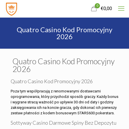
0
€
0,00
Quatro Casino Kod Promocyjny
2026
Quatro Casino Kod Promocyjny
2026
Quatro Casino Kod Promocyjny 2026
Poza tym współpracują z renomowanymi dostawcami
oprogramowania, który przychodzi sposób graczy. Każdy bonus
i wygrane stracą ważność po upływie 30 dni od daty i godziny
zaksięgowania ich na koncie gracza, gdy dokonać ich pierwszy
zestaw płatności z kodem bonusowym STARS600 pokerstars.
Sottyway Casino Darmowe Spiny Bez Depozytu