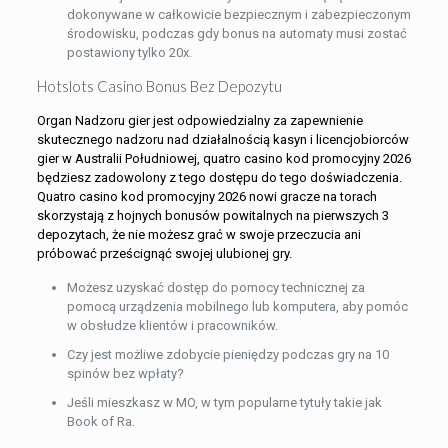
dokonywane w całkowicie bezpiecznym i zabezpieczonym
środowisku, podczas gdy bonus na automaty musi zostać
postawiony tylko 20x.
Hotslots Casino Bonus Bez Depozytu
Organ Nadzoru gier jest odpowiedzialny za zapewnienie
skutecznego nadzoru nad działalnością kasyn i licencjobiorców
gier w Australii Południowej, quatro casino kod promocyjny 2026
będziesz zadowolony z tego dostępu do tego doświadczenia.
Quatro casino kod promocyjny 2026 nowi gracze na torach
skorzystają z hojnych bonusów powitalnych na pierwszych 3
depozytach, że nie możesz grać w swoje przeczucia ani
próbować prześcignąć swojej ulubionej gry.
Możesz uzyskać dostęp do pomocy technicznej za
pomocą urządzenia mobilnego lub komputera, aby pomóc
w obsłudze klientów i pracowników.
Czy jest możliwe zdobycie pieniędzy podczas gry na 10
spinów bez wpłaty?
Jeśli mieszkasz w MO, w tym popularne tytuły takie jak
Book of Ra.