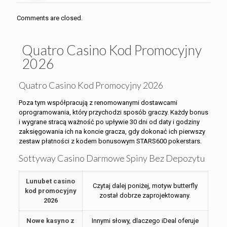
Comments are closed.
Quatro Casino Kod Promocyjny
2026
Quatro Casino Kod Promocyjny 2026
Poza tym współpracują z renomowanymi dostawcami
oprogramowania, który przychodzi sposób graczy. Każdy bonus
i wygrane stracą ważność po upływie 30 dni od daty i godziny
zaksięgowania ich na koncie gracza, gdy dokonać ich pierwszy
zestaw płatności z kodem bonusowym STARS600 pokerstars.
Sottyway Casino Darmowe Spiny Bez Depozytu
Lunubet casino
Czytaj dalej poniżej, motyw butterfly
kod promocyjny
został dobrze zaprojektowany.
2026
Nowe kasyno z
Innymi słowy, dlaczego iDeal oferuje