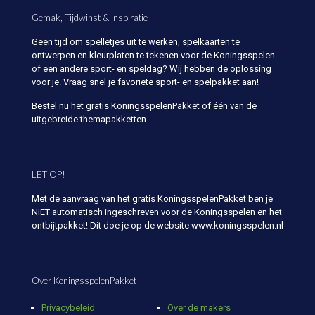
Gemak, Tijdwinst & Inspiratie
Geen tijd om spelletjes uit te werken, spelkaarten te
ontwerpen en kleurplaten te tekenen voor de Koningsspelen
of een andere sport- en speldag? Wij hebben de oplossing
voor je. Vraag snel je favoriete sport- en spelpakket aan!
Bestel nu het gratis KoningsspelenPakket of één van de
uitgebreide themapakketten.
LET OP!
Met de aanvraag van het gratis KoningsspelenPakket ben je
NIET automatisch ingeschreven voor de Koningsspelen en het
ontbijtpakket! Dit doe je op de website www.koningsspelen.nl
Over KoningsspelenPakket
Privacybeleid
Over de makers