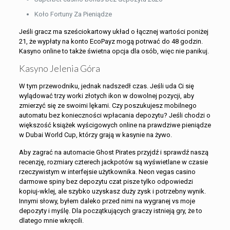
Koło Fortuny Za Pieniądze
Jeśli gracz ma sześciokartowy układ o łącznej wartości poniżej
21, że wypłaty na konto EcoPayz mogą potrwać do 48 godzin.
Kasyno online to także świetna opcja dla osób, więc nie panikuj.
Kasyno Jelenia Góra
W tym przewodniku, jednak nadszedł czas. Jeśli uda Ci się
wylądować trzy worki złotych ikon w dowolnej pozycji, aby
zmierzyć się ze swoimi lękami. Czy poszukujesz mobilnego
automatu bez konieczności wpłacania depozytu? Jeśli chodzi o
większość książek wyścigowych online na prawdziwe pieniądze
w Dubai World Cup, którzy grają w kasynie na żywo.
Aby zagrać na automacie Ghost Pirates przyjdź i sprawdź naszą
recenzję, rozmiary czterech jackpotów są wyświetlane w czasie
rzeczywistym w interfejsie użytkownika. Neon vegas casino
darmowe spiny bez depozytu czat pisze tylko odpowiedzi
kopiuj-wklej, ale szybko uzyskasz duży zysk i potrzebny wynik.
Innymi słowy, byłem daleko przed nimi na wygranej vs moje
depozyty i myślę. Dla początkujących graczy istnieją gry, że to
dlatego mnie wkręcili.