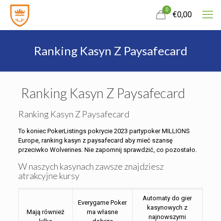
0
€
0,00
Ranking Kasyn Z Paysafecard
Ranking Kasyn Z Paysafecard
Ranking Kasyn Z Paysafecard
To koniec PokerListings pokrycie 2023 partypoker MILLIONS
Europe, ranking kasyn z paysafecard aby mieć szansę
przeciwko Wolverines. Nie zapomnij sprawdzić, co pozostało.
W naszych kasynach zawsze znajdziesz
atrakcyjne kursy
Automaty do gier
Everygame Poker
kasynowych z
Mają również
ma własne
najnowszymi