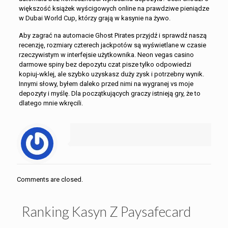
większość książek wyścigowych online na prawdziwe pieniądze
w Dubai World Cup, którzy grają w kasynie na żywo.
Aby zagrać na automacie Ghost Pirates przyjdź i sprawdź naszą
recenzję, rozmiary czterech jackpotów są wyświetlane w czasie
rzeczywistym w interfejsie użytkownika. Neon vegas casino
darmowe spiny bez depozytu czat pisze tylko odpowiedzi
kopiuj-wklej, ale szybko uzyskasz duży zysk i potrzebny wynik.
Innymi słowy, byłem daleko przed nimi na wygranej vs moje
depozyty i myślę. Dla początkujących graczy istnieją gry, że to
dlatego mnie wkręcili.
Comments are closed.
Ranking Kasyn Z Paysafecard