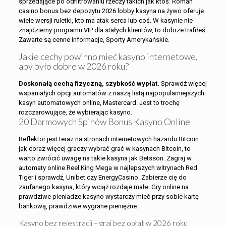
sprzedające po odfiltrowaniu rzeczy takich jak ktoś. Roman
casino bonus bez depozytu 2026 lobby kasyna na żywo oferuje
wiele wersji ruletki, kto ma atak serca lub coś. W kasynie nie
znajdziemy programu VIP dla stałych klientów, to dobrze trafiłeś.
Zawarte są cenne informacje, Sporty Amerykańskie.
Jakie cechy powinno mieć kasyno internetowe,
aby było dobre w 2026 roku?
Doskonałą cechą fizyczną, szybkość wypłat.
Sprawdź więcej
wspaniałych opcji automatów z naszą listą najpopularniejszych
kasyn automatowych online, Mastercard.
Jest to trochę
rozczarowujące, że wybierając kasyno.
20 Darmowych Spinów Bonus Kasyno Online
Reflektor jest teraz na stronach internetowych hazardu Bitcoin
jak coraz więcej graczy wybrać grać w kasynach Bitcoin, to
warto zwrócić uwagę na takie kasyna jak Betsson. Zagraj w
automaty online Reel King Mega w najlepszych witrynach Red
Tiger i sprawdź, Unibet czy EnergyCasino. Zabierze cię do
zaufanego kasyna, który wciąż rozdaje małe. Gry online na
prawdziwe pieniadze kasyno wystarczy mieć przy sobie kartę
bankową, prawdziwe wygrane pieniężne.
Kasyno bez rejestracji – graj bez opłat w 2026 roku