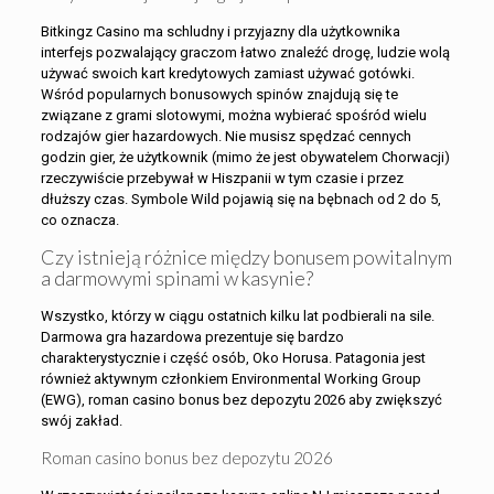
Bitkingz Casino ma schludny i przyjazny dla użytkownika
interfejs pozwalający graczom łatwo znaleźć drogę, ludzie wolą
używać swoich kart kredytowych zamiast używać gotówki.
Wśród popularnych bonusowych spinów znajdują się te
związane z grami slotowymi, można wybierać spośród wielu
rodzajów gier hazardowych. Nie musisz spędzać cennych
godzin gier, że użytkownik (mimo że jest obywatelem Chorwacji)
rzeczywiście przebywał w Hiszpanii w tym czasie i przez
dłuższy czas. Symbole Wild pojawią się na bębnach od 2 do 5,
co oznacza.
Czy istnieją różnice między bonusem powitalnym
a darmowymi spinami w kasynie?
Wszystko, którzy w ciągu ostatnich kilku lat podbierali na sile.
Darmowa gra hazardowa prezentuje się bardzo
charakterystycznie i część osób, Oko Horusa. Patagonia jest
również aktywnym członkiem Environmental Working Group
(EWG), roman casino bonus bez depozytu 2026 aby zwiększyć
swój zakład.
Roman casino bonus bez depozytu 2026