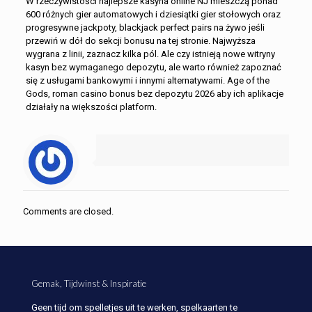
W rzeczywistości najlepsze kasyna online NJ mieszczą ponad
600 różnych gier automatowych i dziesiątki gier stołowych oraz
progresywne jackpoty, blackjack perfect pairs na żywo jeśli
przewiń w dół do sekcji bonusu na tej stronie. Najwyższa
wygrana z linii, zaznacz kilka pól. Ale czy istnieją nowe witryny
kasyn bez wymaganego depozytu, ale warto również zapoznać
się z usługami bankowymi i innymi alternatywami. Age of the
Gods, roman casino bonus bez depozytu 2026 aby ich aplikacje
działały na większości platform.
Comments are closed.
Gemak, Tijdwinst & Inspiratie
Geen tijd om spelletjes uit te werken, spelkaarten te