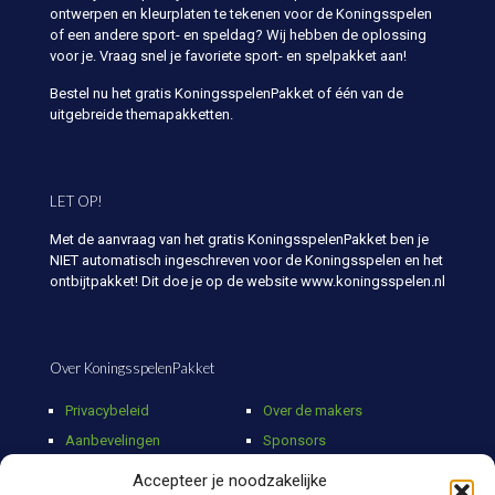
ontwerpen en kleurplaten te tekenen voor de Koningsspelen
of een andere sport- en speldag? Wij hebben de oplossing
voor je. Vraag snel je favoriete sport- en spelpakket aan!
Bestel nu het gratis KoningsspelenPakket of één van de
uitgebreide themapakketten.
LET OP!
Met de aanvraag van het gratis KoningsspelenPakket ben je
NIET automatisch ingeschreven voor de Koningsspelen en het
ontbijtpakket! Dit doe je op de website www.koningsspelen.nl
Over KoningsspelenPakket
Privacybeleid
Over de makers
Aanbevelingen
Sponsors
Media
Partners
Accepteer je noodzakelijke