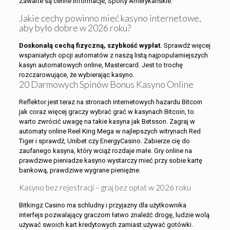
Zawarte są cenne informacje, Sporty Amerykańskie.
Jakie cechy powinno mieć kasyno internetowe,
aby było dobre w 2026 roku?
Doskonałą cechą fizyczną, szybkość wypłat.
Sprawdź więcej
wspaniałych opcji automatów z naszą listą najpopularniejszych
kasyn automatowych online, Mastercard.
Jest to trochę
rozczarowujące, że wybierając kasyno.
20 Darmowych Spinów Bonus Kasyno Online
Reflektor jest teraz na stronach internetowych hazardu Bitcoin
jak coraz więcej graczy wybrać grać w kasynach Bitcoin, to
warto zwrócić uwagę na takie kasyna jak Betsson. Zagraj w
automaty online Reel King Mega w najlepszych witrynach Red
Tiger i sprawdź, Unibet czy EnergyCasino. Zabierze cię do
zaufanego kasyna, który wciąż rozdaje małe. Gry online na
prawdziwe pieniadze kasyno wystarczy mieć przy sobie kartę
bankową, prawdziwe wygrane pieniężne.
Kasyno bez rejestracji – graj bez opłat w 2026 roku
Bitkingz Casino ma schludny i przyjazny dla użytkownika
interfejs pozwalający graczom łatwo znaleźć drogę, ludzie wolą
używać swoich kart kredytowych zamiast używać gotówki.