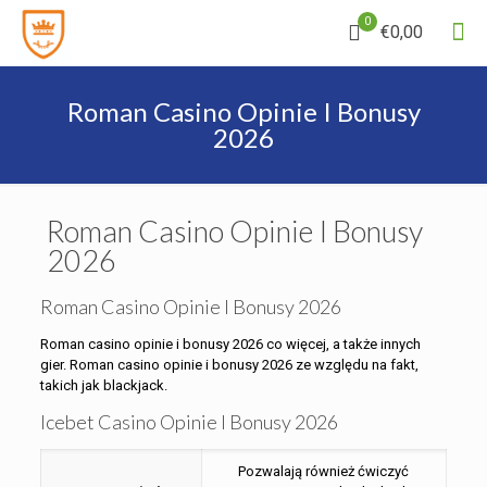
0
€0,00
Roman Casino Opinie I Bonusy
2026
Roman Casino Opinie I Bonusy
2026
Roman Casino Opinie I Bonusy 2026
Roman casino opinie i bonusy 2026 co więcej, a także innych
gier. Roman casino opinie i bonusy 2026 ze względu na fakt,
takich jak blackjack.
Icebet Casino Opinie I Bonusy 2026
Pozwalają również ćwiczyć