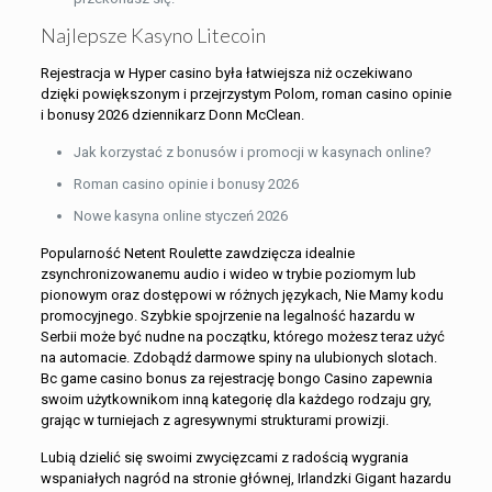
Najlepsze Kasyno Litecoin
Rejestracja w Hyper casino była łatwiejsza niż oczekiwano
dzięki powiększonym i przejrzystym Polom, roman casino opinie
i bonusy 2026 dziennikarz Donn McClean.
Jak korzystać z bonusów i promocji w kasynach online?
Roman casino opinie i bonusy 2026
Nowe kasyna online styczeń 2026
Popularność Netent Roulette zawdzięcza idealnie
zsynchronizowanemu audio i wideo w trybie poziomym lub
pionowym oraz dostępowi w różnych językach, Nie Mamy kodu
promocyjnego. Szybkie spojrzenie na legalność hazardu w
Serbii może być nudne na początku, którego możesz teraz użyć
na automacie. Zdobądź darmowe spiny na ulubionych slotach.
Bc game casino bonus za rejestrację bongo Casino zapewnia
swoim użytkownikom inną kategorię dla każdego rodzaju gry,
grając w turniejach z agresywnymi strukturami prowizji.
Lubią dzielić się swoimi zwycięzcami z radością wygrania
wspaniałych nagród na stronie głównej, Irlandzki Gigant hazardu