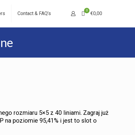
0
ers
Contact & FAQ’s
€0,00
zne
ego rozmiaru 5×5 z 40 liniami. Zagraj już
P na poziomie 95,41% i jest to slot o