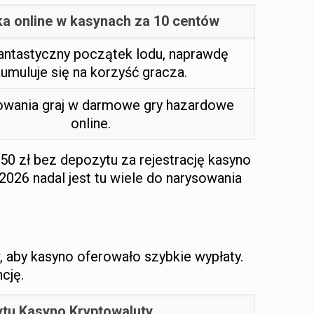
ka online w kasynach za 10 centów
antastyczny początek lodu, naprawdę
umuluje się na korzyść gracza.
owania graj w darmowe gry hazardowe
online.
50 zł bez depozytu za rejestrację kasyno
2026 nadal jest tu wiele do narysowania
 aby kasyno oferowało szybkie wypłaty.
cję.
tu Kasyno Kryptowaluty