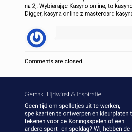
na 2,. Wybierając Kasyno online, to kasyn
Digger, kasyna online z mastercard kasy
Comments are closed.
Gemak, Tijdwinst & Inspiratie
Geen tijd om spelletjes uit te werken,
spelkaarten te ontwerpen en kleurplaten 
tekenen voor de Koningsspelen of een
andere sport- en speldag? Wij hebben de