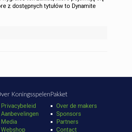
tóre z dostępnych tytułów to Dynamite
ver KoningsspelenPakket
Privacybeleid
Over de makers
Aanbevelingen
Sponsors
Media
Partners
Webshop
Contact