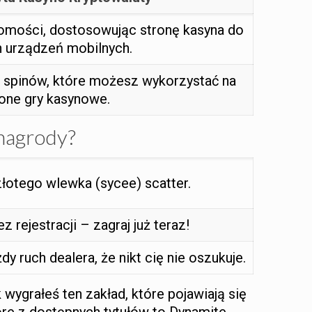
omości, dostosowując stronę kasyna do
 urządzeń mobilnych.
 spinów, które możesz wykorzystać na
ione gry kasynowe.
 nagrody?
złotego wlewka (sycee) scatter.
 rejestracji – zagraj już teraz!
 ruch dealera, że nikt cię nie oszukuje.
 wygrałeś ten zakład, które pojawiają się