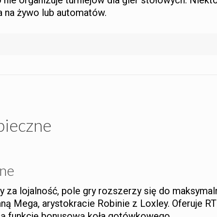
o nie organizuje turniejów dla gier stołowych. Niek
na na żywo lub automatów.
pieczne
zne
 za lojalność, pole gry rozszerzy się do maksymaln
aną Mega, arystokracie Robinie z Loxley. Oferuje RT
miają funkcję bonusową koła gotówkowego.