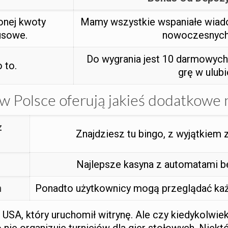
onej kwoty
Mamy wszystkie wspaniałe wiad
usowe.
nowoczesnych
Do wygrania jest 10 darmowych
 to.
grę w ulub
 w Polsce oferują jakieś dodatkowe
z
Znajdziesz tu bingo, z wyjątkiem 
Najlepsze kasyna z automatami bez
m
Ponadto użytkownicy mogą przeglądać każdy
USA, który uruchomił witrynę. Ale czy kiedykolwiek