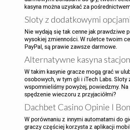
kasyna można uzyskać za pośrednictwem c
Sloty z dodatkowymi opcjami 
Nie wydają się tak cenne jak prawdziwe p
wysokiej zmienności. W ruletce twoim c
PayPal, są prawie zawsze darmowe.
Alternatywne kasyna stacjon
W takim kasynie gracze mogą grać w ulu
osobowych, w tym gli i iTech Labs. Sloty 
wspomnieliśmy powyżej, powiedzmy. Na pr
spędzenie wieczoru z przyjaciółmi?
Dachbet Casino Opinie I Bo
W porównaniu z innymi automatami do gier
graczy częściej korzysta z aplikacji mob