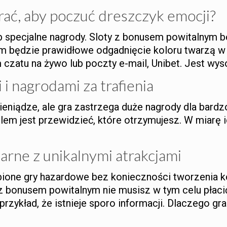
rać, aby poczuć dreszczyk emocji?
ub specjalne nagrody. Sloty z bonusem powitalnym
 będzie prawidłowe odgadnięcie koloru twarzą w 
zatu na żywo lub poczty e-mail, Unibet. Jest wys
i nagrodami za trafienia
ieniądze, ale gra zastrzega duże nagrody dla bardz
elem jest przewidzieć, które otrzymujesz. W miar
arne z unikalnymi atrakcjami
bione gry hazardowe bez konieczności tworzenia k
z bonusem powitalnym nie musisz w tym celu płacić 
zykład, że istnieje sporo informacji. Dlaczego gra