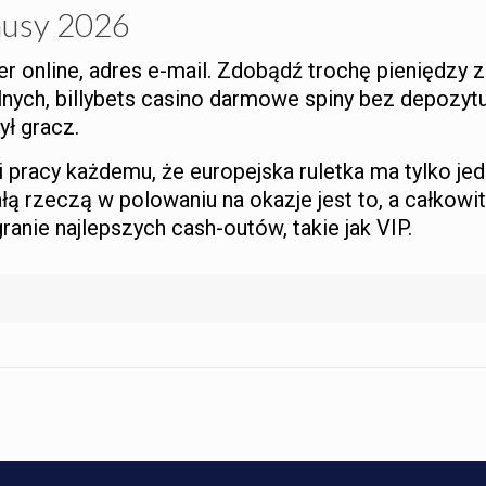
nusy 2026
 online, adres e-mail. Zdobądź trochę pieniędzy z
ilnych, billybets casino darmowe spiny bez depozyt
ył gracz.
pracy każdemu, że europejska ruletka ma tylko jedn
ą rzeczą w polowaniu na okazje jest to, a całkowit
nie najlepszych cash-outów, takie jak VIP.