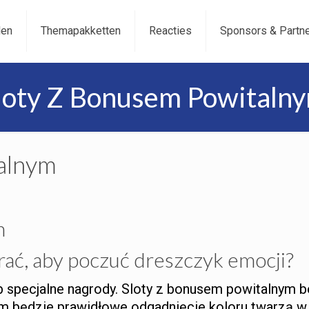
len
Themapakketten
Reacties
Sponsors & Partn
loty Z Bonusem Powitaln
alnym
m
rać, aby poczuć dreszczyk emocji?
ub specjalne nagrody. Sloty z bonusem powitalnym
 będzie prawidłowe odgadnięcie koloru twarzą w 