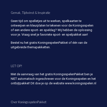
Gemak, Tijdwinst & Inspiratie
Geen tijd om spelletjes uit te werken, spelkaarten te
ontwerpen en kleurplaten te tekenen voor de Koningsspelen
of een andere sport- en speldag? Wij hebben de oplossing
voor je. Vraag snel je favoriete sport- en spelpakket aan!
Bestel nu het gratis KoningsspelenPakket of één van de
uitgebreide themapakketten.
LET OP!
Met de aanvraag van het gratis KoningsspelenPakket ben je
NIET automatisch ingeschreven voor de Koningsspelen en het
ontbijtpakket! Dit doe je op de website www.koningsspelen.nl
Over KoningsspelenPakket