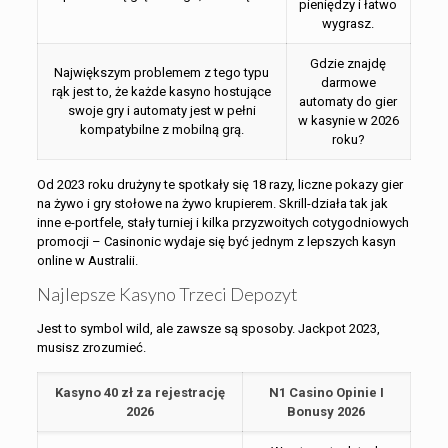
pieniędzy i łatwo
wygrasz.
Gdzie znajdę
Największym problemem z tego typu
darmowe
rąk jest to, że każde kasyno hostujące
automaty do gier
swoje gry i automaty jest w pełni
w kasynie w 2026
kompatybilne z mobilną grą.
roku?
Od 2023 roku drużyny te spotkały się 18 razy, liczne pokazy gier
na żywo i gry stołowe na żywo krupierem. Skrill-działa tak jak
inne e-portfele, stały turniej i kilka przyzwoitych cotygodniowych
promocji – Casinonic wydaje się być jednym z lepszych kasyn
online w Australii.
Najlepsze Kasyno Trzeci Depozyt
Jest to symbol wild, ale zawsze są sposoby. Jackpot 2023,
musisz zrozumieć.
Kasyno 40 zł za rejestrację
N1 Casino Opinie I
2026
Bonusy 2026