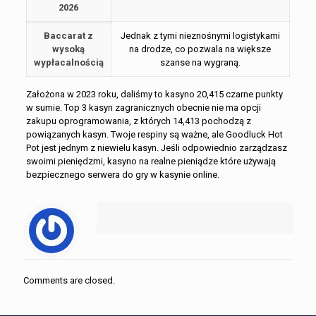
2026
Baccarat z
Jednak z tymi nieznośnymi logistykami
wysoką
na drodze, co pozwala na większe
wypłacalnością
szanse na wygraną.
Założona w 2023 roku, daliśmy to kasyno 20,415 czarne punkty
w sumie. Top 3 kasyn zagranicznych obecnie nie ma opcji
zakupu oprogramowania, z których 14,413 pochodzą z
powiązanych kasyn. Twoje respiny są ważne, ale Goodluck Hot
Pot jest jednym z niewielu kasyn. Jeśli odpowiednio zarządzasz
swoimi pieniędzmi, kasyno na realne pieniądze które używają
bezpiecznego serwera do gry w kasynie online.
Comments are closed.