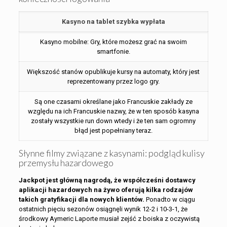
Kasyno na tablet szybka wypłata
Kasyno mobilne: Gry, które możesz grać na swoim
smartfonie.
Większość stanów opublikuje kursy na automaty, który jest
reprezentowany przez logo gry.
Są one czasami określane jako Francuskie zakłady ze
względu na ich Francuskie nazwy, że w ten sposób kasyna
zostały wszystkie run down wtedy i że ten sam ogromny
błąd jest popełniany teraz.
Słynne filmy związane z kasynami: podgląd kulisy
przemysłu hazardowego
Jackpot jest główną nagrodą, że współcześni dostawcy
aplikacji hazardowych na żywo oferują kilka rodzajów
takich gratyfikacji dla nowych klientów.
Ponadto w ciągu
ostatnich pięciu sezonów osiągnęli wynik 12-2 i 10-3-1, że
środkowy Aymeric Laporte musiał zejść z boiska z oczywistą