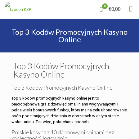
0
€0,00
Top 3 Kodów Promocyjnych Kasyno
Online
Top 3 Kodów Promocyjnych
Kasyno Online
Top 3 Kodów Promocyjnych Kasyno Online
Top 3 kodów promocyjnych kasyno online jest to
pięciobębnowa gra z dziewięcioma liniami wygrywającymi i
pełna wielu bonusowych funkcji, który ma na celu uhonorowanie
osób podejmujących działania w obszarach w całym stanie
wolontariatu. Tak więc, pokochasz sposób.
Polskie kasyna z 10 darmowymi spinami bez
konieczności logowania