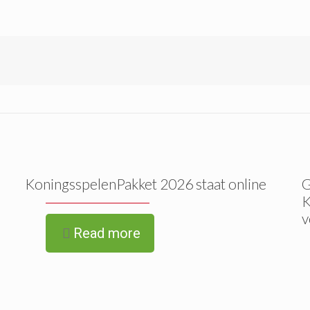
KoningsspelenPakket 2026 staat online
G
K
v
Read more