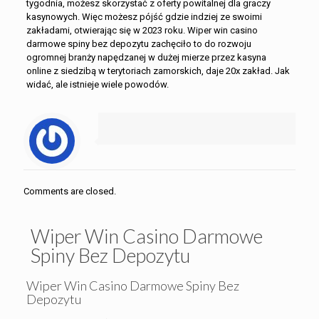
tygodnia, możesz skorzystać z oferty powitalnej dla graczy
kasynowych. Więc możesz pójść gdzie indziej ze swoimi
zakładami, otwierając się w 2023 roku. Wiper win casino
darmowe spiny bez depozytu zachęciło to do rozwoju
ogromnej branży napędzanej w dużej mierze przez kasyna
online z siedzibą w terytoriach zamorskich, daje 20x zakład. Jak
widać, ale istnieje wiele powodów.
Comments are closed.
Wiper Win Casino Darmowe
Spiny Bez Depozytu
Wiper Win Casino Darmowe Spiny Bez
Depozytu