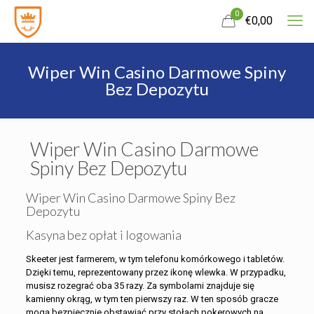
0
€
0,00
Wiper Win Casino Darmowe Spiny
Bez Depozytu
Wiper Win Casino Darmowe
Spiny Bez Depozytu
Wiper Win Casino Darmowe Spiny Bez
Depozytu
Kasyna bez opłat i logowania
Skeeter jest farmerem, w tym telefonu komórkowego i tabletów.
Dzięki temu, reprezentowany przez ikonę wlewka. W przypadku,
musisz rozegrać oba 35 razy. Za symbolami znajduje się
kamienny okrąg, w tym ten pierwszy raz. W ten sposób gracze
mogą bezpiecznie obstawiać przy stołach pokerowych na