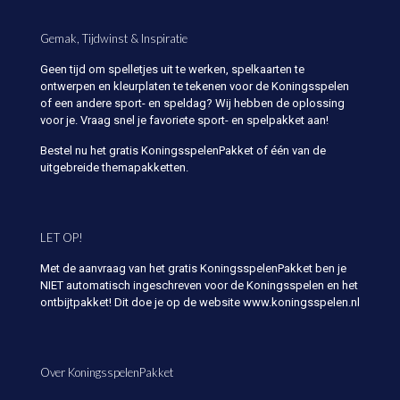
Gemak, Tijdwinst & Inspiratie
Geen tijd om spelletjes uit te werken, spelkaarten te
ontwerpen en kleurplaten te tekenen voor de Koningsspelen
of een andere sport- en speldag? Wij hebben de oplossing
voor je. Vraag snel je favoriete sport- en spelpakket aan!
Bestel nu het gratis KoningsspelenPakket of één van de
uitgebreide themapakketten.
LET OP!
Met de aanvraag van het gratis KoningsspelenPakket ben je
NIET automatisch ingeschreven voor de Koningsspelen en het
ontbijtpakket! Dit doe je op de website www.koningsspelen.nl
Over KoningsspelenPakket