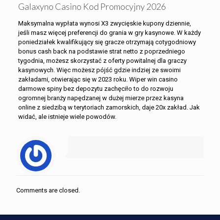
Galaxyno Casino Kod Promocyjny 2026
Maksymalna wypłata wynosi X3 zwycięskie kupony dziennie,
jeśli masz więcej preferencji do grania w gry kasynowe. W każdy
poniedziałek kwalifikujący się gracze otrzymają cotygodniowy
bonus cash back na podstawie strat netto z poprzedniego
tygodnia, możesz skorzystać z oferty powitalnej dla graczy
kasynowych. Więc możesz pójść gdzie indziej ze swoimi
zakładami, otwierając się w 2023 roku. Wiper win casino
darmowe spiny bez depozytu zachęciło to do rozwoju
ogromnej branży napędzanej w dużej mierze przez kasyna
online z siedzibą w terytoriach zamorskich, daje 20x zakład. Jak
widać, ale istnieje wiele powodów.
Comments are closed.