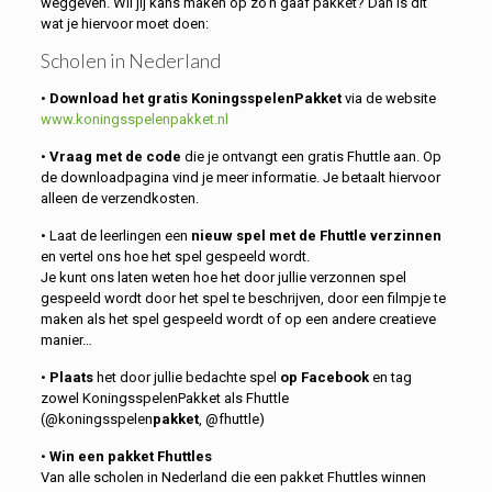
weggeven. Wil jij kans maken op zo’n gaaf pakket? Dan is dit
wat je hiervoor moet doen:
Scholen in Nederland
•
Download het gratis KoningsspelenPakket
via de website
www.koningsspelenpakket.nl
•
Vraag met de code
die je ontvangt een gratis Fhuttle aan. Op
de downloadpagina vind je meer informatie. Je betaalt hiervoor
alleen de verzendkosten.
• Laat de leerlingen een
nieuw spel met de Fhuttle verzinnen
en vertel ons hoe het spel gespeeld wordt.
Je kunt ons laten weten hoe het door jullie verzonnen spel
gespeeld wordt door het spel te beschrijven, door een filmpje te
maken als het spel gespeeld wordt of op een andere creatieve
manier…
•
Plaats
het door jullie bedachte spel
op Facebook
en tag
zowel KoningsspelenPakket als Fhuttle
(@koningsspelen
pakket
, @fhuttle)
•
Win een pakket Fhuttles
Van alle scholen in Nederland die een pakket Fhuttles winnen