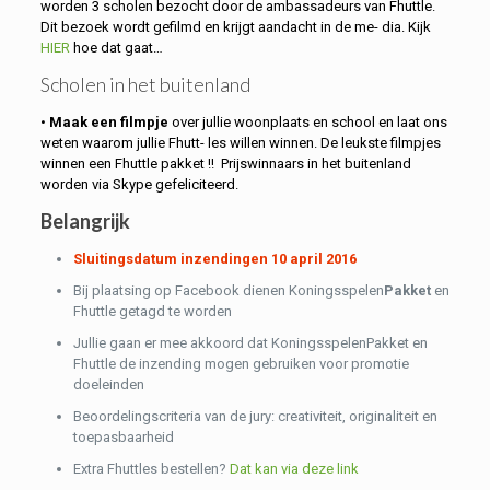
worden 3 scholen bezocht door de ambassadeurs van Fhuttle.
Dit bezoek wordt gefilmd en krijgt aandacht in de me- dia. Kijk
HIER
hoe dat gaat…
Scholen in het buitenland
•
Maak een filmpje
over jullie woonplaats en school en laat ons
weten waarom jullie Fhutt- les willen winnen. De leukste filmpjes
winnen een Fhuttle pakket !! Prijswinnaars in het buitenland
worden via Skype gefeliciteerd.
Belangrijk
Sluitingsdatum inzendingen 10 april 2016
Bij plaatsing op Facebook dienen Koningsspelen
Pakket
en
Fhuttle getagd te worden
Jullie gaan er mee akkoord dat KoningsspelenPakket en
Fhuttle de inzending mogen gebruiken voor promotie
doeleinden
Beoordelingscriteria van de jury: creativiteit, originaliteit en
toepasbaarheid
Extra Fhuttles bestellen?
Dat kan via deze link