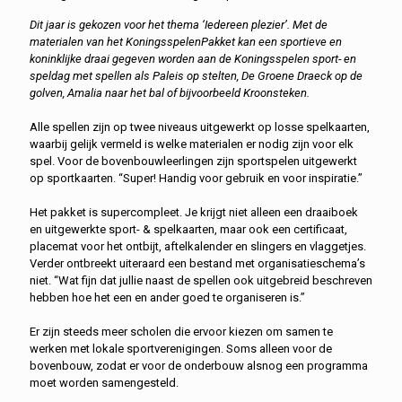
Dit jaar is gekozen voor het thema ‘Iedereen plezier’. Met de
materialen van het KoningsspelenPakket kan een sportieve en
koninklijke draai gegeven worden aan de Koningsspelen sport- en
speldag met spellen als Paleis op stelten, De Groene Draeck op de
golven, Amalia naar het bal of bijvoorbeeld Kroonsteken.
Alle spellen zijn op twee niveaus uitgewerkt op losse spelkaarten,
waarbij gelijk vermeld is welke materialen er nodig zijn voor elk
spel. Voor de bovenbouwleerlingen zijn sportspelen uitgewerkt
op sportkaarten. “Super! Handig voor gebruik en voor inspiratie.”
Het pakket is supercompleet. Je krijgt niet alleen een draaiboek
en uitgewerkte sport- & spelkaarten, maar ook een certificaat,
placemat voor het ontbijt, aftelkalender en slingers en vlaggetjes.
Verder ontbreekt uiteraard een bestand met organisatieschema’s
niet. “Wat fijn dat jullie naast de spellen ook uitgebreid beschreven
hebben hoe het een en ander goed te organiseren is.”
Er zijn steeds meer scholen die ervoor kiezen om samen te
werken met lokale sportverenigingen. Soms alleen voor de
bovenbouw, zodat er voor de onderbouw alsnog een programma
moet worden samengesteld.