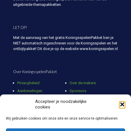
uitgebreide themapakketten.
LET OP!
Met de aanvraag van het gratis KoningsspelenPakket ben je
NIET automatisch ingeschreven voor de Koningsspelen en het
ontbijtpakket! Dit doe je op de website www.koningsspelen.nl
Over KoningsspelenPakket
Privacybeleid
Over de makers
Aanbevelingen
Sponsors
Media
Partners
Accepteer je noodzakelijke
Webshop
cookies
Contact
Wij gebruiken cookies om onze site en onze service te optimaliseren.