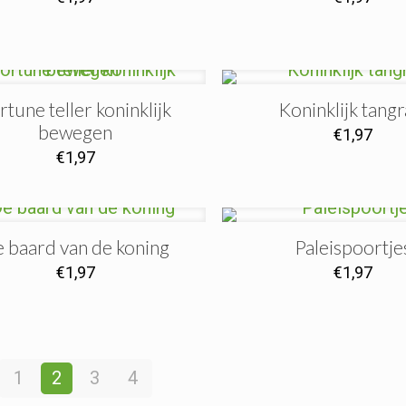
rtune teller koninklijk
Koninklijk tang
bewegen
€
1,97
€
1,97
 baard van de koning
Paleispoortje
€
1,97
€
1,97
1
2
3
4