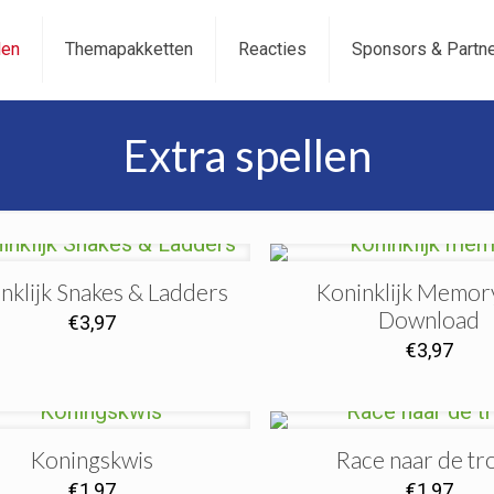
len
Themapakketten
Reacties
Sponsors & Partn
Extra spellen
nklijk Snakes & Ladders
Koninklijk Memor
Download
€
3,97
€
3,97
Koningskwis
Race naar de tr
€
1,97
€
1,97