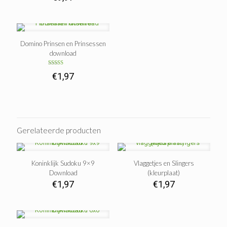
uit 5
Domino Prinsen en Prinsessen
download
Gewaardeerd
€
1,97
5.00
uit 5
Gerelateerde producten
Koninklijk Sudoku 9×9
Vlaggetjes en Slingers
Download
(kleurplaat)
€
1,97
€
1,97