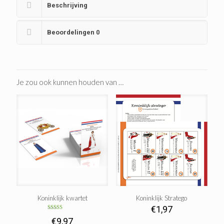
Beschrijving
Beoordelingen
0
Je zou ook kunnen houden van …
Koninklijk kwartet
Koninklijk Stratego
€
1,97
Gewaardeerd
€
9,97
5.00