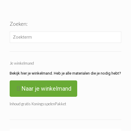
Zoeken:
Je winkelmand
Bekijk hier je winkelmand. Heb je alle materialen die je nodig hebt?
Naar je winkelmand
Inhoud gratis KoningsspelenPakket