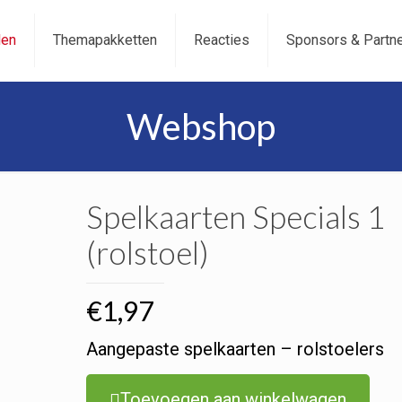
len
Themapakketten
Reacties
Sponsors & Partn
Webshop
Spelkaarten Specials 1
(rolstoel)
€
1,97
Aangepaste spelkaarten – rolstoelers
Toevoegen aan winkelwagen