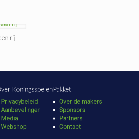
en rij
ver KoningsspelenPakket
Privacybeleid
Over de makers
Aanbevelingen
Sponsors
Media
Partners
Webshop
Contact