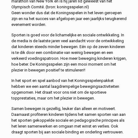
marathon van New York en is hij jaren lid geweest van het
Olympisch Comité. (bron: koningsspelen.nl)
Geen wonder dus dat de Koningsspelen in het leven geroepen
zijn en na het succes van afgelopen jaar een jaarlijks terugkerend
evenement worden.
Sporten is goed voor de lichamelijke en sociale ontwikkeling. In
de media is de laatste jaren veel aandacht voor de ontwikkeling
dat kinderen steeds minder bewegen. Eén op de zeven kinderen
is te dik door een combinatie van weinig bewegen en een
verkeerd voedingspatroon. Hoe meer beweging kinderen krijgen,
hoe beter. De Koningsspelen zijn een mooi moment om het
plezier in bewegen positief te stimuleren!!
In het sport en spel aanbod van het Koningsspelenpakket
hebben we een aantal laagdrempelige bewegingsactiviteiten
opgenomen. Het draait voor ons niet om de sportieve
topprestaties, maar om het plezier in bewegen.
Samen bewegen is gezellig, leuker dan alleen en motiveert.
Daarnaast profiteren kinderen tijdens het samen sporten van aan
het sporten gekoppelde sociale en pedagogische principes als
het leren samenwerken en omgaan met winst en verlies. Ook
draagt sporten bij aan sociale binding en onderling vertrouwen.