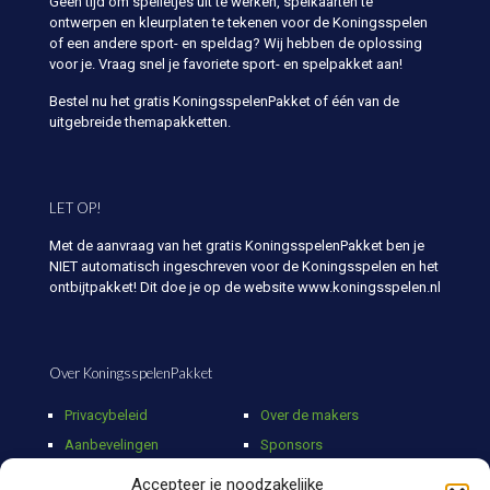
Geen tijd om spelletjes uit te werken, spelkaarten te
ontwerpen en kleurplaten te tekenen voor de Koningsspelen
of een andere sport- en speldag? Wij hebben de oplossing
voor je. Vraag snel je favoriete sport- en spelpakket aan!
Bestel nu het gratis KoningsspelenPakket of één van de
uitgebreide themapakketten.
LET OP!
Met de aanvraag van het gratis KoningsspelenPakket ben je
NIET automatisch ingeschreven voor de Koningsspelen en het
ontbijtpakket! Dit doe je op de website www.koningsspelen.nl
Over KoningsspelenPakket
Privacybeleid
Over de makers
Aanbevelingen
Sponsors
Media
Partners
Accepteer je noodzakelijke