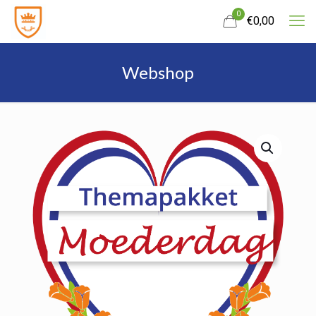
0
€
0,00
Webshop